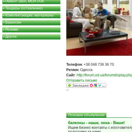
•
Ремонт окон, МОНТАЖ
•
Тендеры (остекление)
•
Комплектующие, материалы
•
Вакансии
•
Резюме
•
Другое
Телефон
: +38 048 736 36 70
Регион
: Одесса
Сайт
:
http://forum.od.ua/forumdisplay.p
Отправить письмо
--
Похожие объявления
балконы - наши, окна - Ваши!
Ищем бизнес-контакты с изготовител
подготовка за нами.