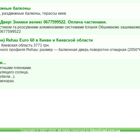
вижные балконы
, раздвижные балконы, терассы киев
 Двері Знижки великі 0677599522. Оплача частинами.
стиком та розсувними алюмінієвими системами Іспанія Обшиваємо зашиваєм
. 0677599522
н) Rehau Euro 60 в Киеве и Киевской области
 Киевская область 3771 грн.
рного профиля Rehau: размер — балконная дверь поворотно-откидная (2050*66
...
итными пленками.
алящего солнца.
бели...).
визорах.
Copyright © 2007-2026. All rights reserved to
OknoGrad.com.ua
www.OknoGrad.com.ua - оконный каталог: окна металлопластиковые (ПВХ),