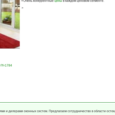
• Очень конкурентные
цены
в каждом ценовом сегменте.
>
hp?f=1784
ями и дилерами оконных систем. Предлагаем сотрудничество в области остек