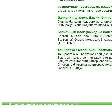
раздвижные перегородки, разд
раздвижные стеклянные перегородки
Балкони під ключ. Дашки. Вікна.
Склимо балкони недорого металопла
2002 року Якісно надійно та швидко 
Балконный блок (выход на балко
Балконный блок Rehau Euro 60 Киев и
Балконный блок из немецкого 3-каме
(1100*1360).
Тонировка стекол: окон, балконов
Тонировка окон, балконов солнцезащ
Быстрая и качественная защита от п
Защита от выгорания (штор, обоев, ме
Снижение бликов на мониторах, теле
Гарантия. Скидки.
--
Металлопластиковые окна, пластиковые окна ПВХ