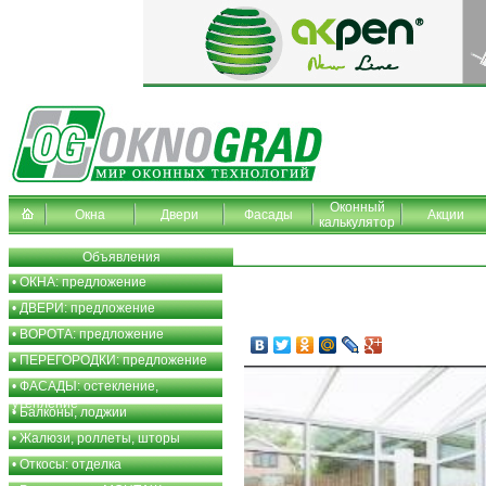
Оконный
Окна
Двери
Фасады
Акции
калькулятор
Объявления
•
ОКНА: предложение
•
ДВЕРИ: предложение
•
ВОРОТА: предложение
•
ПЕРЕГОРОДКИ: предложение
•
ФАСАДЫ: остекление,
утепление
•
Балконы, лоджии
•
Жалюзи, роллеты, шторы
•
Откосы: отделка