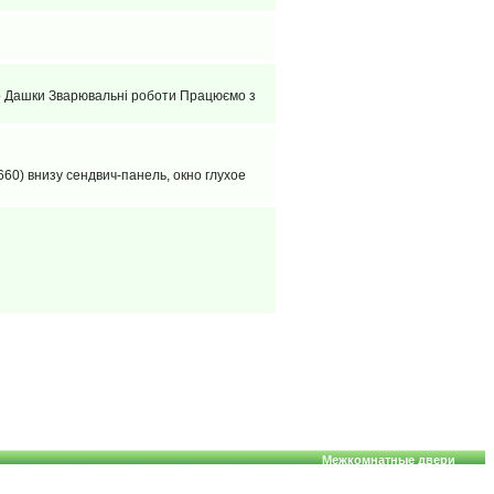
о Дашки Зварювальні роботи Працюємо з
0) внизу сендвич-панель, окно глухое
Межкомнатные двери
 алюминиевые, деревянные; двери, фасады, жалюзи, роллеты.
Copyright © 2007