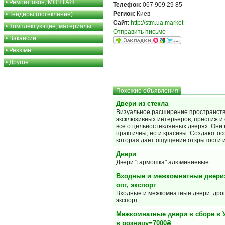
•
Ремонт окон, МОНТАЖ
Телефон
: 067 909 29 85
Регион
: Киев
•
Тендеры (остекление)
Сайт
:
http://stm.ua.market
•
Комплектующие, материалы
Отправить письмо
•
Вакансии
--
•
Резюме
•
Другое
Похожие объявления
Двери из стекла
Визуальное расширение пространств
эксклюзивных интерьеров, престиж и
все о цельностеклянных дверях. Они 
практичны, но и красивы. Создают о
которая дает ощущение открытости и
Двери
Двери "гармошка" алюминиевые
Входные и межкомнатные двери:
опт, экспорт
Входные и межкомнатные двери: дроп
экспорт
Межкомнатные двери в сборе в 
в розницу=7000₴