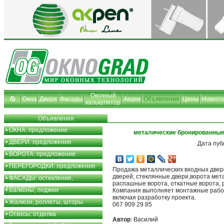
Оконный
Окна
Двери
Фасады
Акции
Объявления
Цены
Новост
калькулятор
Объявления
•
ОКНА: предложение
металические бронированные
•
ДВЕРИ: предложение
Дата пуб
•
ВОРОТА: предложение
•
ПЕРЕГОРОДКИ: предложение
Продажа металлических входных две
дверей, стеклянные двери,ворота мет
•
ФАСАДЫ: остекление,
распашные ворота, откатные ворота, 
утепление
•
Балконы, лоджии
Компания выполняет монтажные работ
включая разработку проекта.
•
Жалюзи, роллеты, шторы
067 909 29 85
•
Откосы: отделка
Автор
: Василий