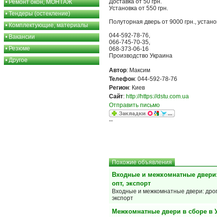
Доставка от 50 грн.
•
Ремонт окон, МОНТАЖ
Установка от 550 грн.
•
Тендеры (остекление)
Полуторная дверь от 9000 грн., установ
•
Комплектующие, материалы
044-592-78-76,
•
Вакансии
066-745-70-35,
•
Резюме
068-373-06-16
Производство Украина
•
Другое
Автор
: Максим
Телефон
: 044-592-78-76
Регион
: Киев
Сайт
:
http://https://dstu.com.ua
Отправить письмо
--
Похожие объявления
Входные и межкомнатные двери:
опт, экспорт
Входные и межкомнатные двери: дроп
экспорт
Межкомнатные двери в сборе в 