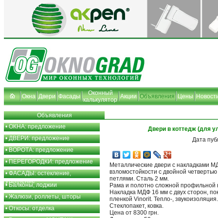
Оконный
Окна
Двери
Фасады
Акции
Объявления
Цены
Новост
калькулятор
Объявления
•
ОКНА: предложение
Двери в коттедж (для у
•
ДВЕРИ: предложение
Дата пуб
•
ВОРОТА: предложение
•
ПЕРЕГОРОДКИ: предложение
Металлические двери с накладками 
взломостойкости с двойной четвертью
•
ФАСАДЫ: остекление,
петлями. Сталь 2 мм.
утепление
•
Балконы, лоджии
Рама и полотно сложной профильной 
Накладка МДФ 16 мм с двух сторон, п
•
Жалюзи, роллеты, шторы
пленкой Vinorit. Тепло-, звукоизоляция.
Стеклопакет, ковка.
•
Откосы: отделка
Цена от 8300 грн.