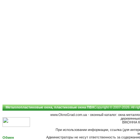
Металлопластиковые окна, пластиковые окна ПВХ
Copyright © 2007-2026. All ri
www.OknoGrad.com.ua - оконный каталог: окна металл
деревянные;
ВІКОННА К
При использовании информации, ссылка (для интерн
w
Администраторы не несут ответственность за содержан
Обмен