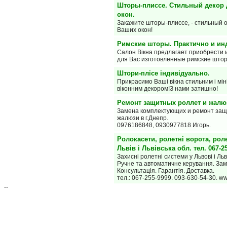
Шторы-плиссе. Стильный декор
окон.
Закажите шторы-плиссе, - стильный 
Ваших окон!
Римские шторы. Практично и ин
Салон Вiкна предлагает приобрести
для Вас изготовленные римские што
Штори-плісе індивідуально.
Прикрасимо Ваші вікна стильним і мі
віконним декором!З нами затишно!
Ремонт защитных роллет и жалю
Замена комплектующих и ремонт защ
жалюзи в г.Днепр.
0976186848, 0930977818 Игорь.
Ролокасети, ролетні ворота, рол
Львів і Львівська обл. тел. 067-2
Захисні ролетні системи у Львові і Льв
Ручне та автоматичне керування. Зам
Консультація. Гарантія. Доставка.
тел.: 067-255-9999. 093-630-54-30. w
--