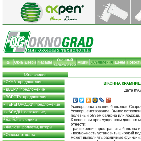
Оконный
Окна
Двери
Фасады
Акции
Объявления
Цены
Новост
калькулятор
Объявления
•
ОКНА: предложение
ВІКОННА КРАМНИ
•
ДВЕРИ: предложение
Дата пуб
•
ВОРОТА: предложение
•
ПЕРЕГОРОДКИ: предложение
Усовершенствование балконов. Сваро
Усовершенствование. Вынос остеклен
•
ФАСАДЫ: остекление,
полезный объем балкона или лоджии.
утепление
•
Балконы, лоджии
К основным преимуществам данного 
отнести:
•
Жалюзи, роллеты, шторы
- расширение пространства балкона и
- возможность установить широкий по
•
Откосы: отделка
может выполнять различные функции;