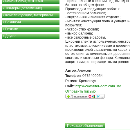
- оригинальный внешний вид, выгодн
•
Ремонт окон, МОНТАЖ
балкон на общем фоне.
•
Тендеры (остекление)
Производим следующие работы:
- остеклением балконов;
•
Комплектующие, материалы
- внутренняя и внешняя отделка;
- монтаж конструкции пола и укладка 
•
Вакансии
покрытия;
•
Резюме
- устройство кровли;
- вынос балкона;
•
Другое
- все сварочные работы.
Широкий спектр используемых констру
пластиковые, алюминиевые и деревян
производителей с различными характ
остекления, алюминиевые и деревян
системы и световые фонари. Комплек
защитными,солнцезащитными роллет
Автор
: Алексей
Телефон
: 0675409054
Регион
: Кременчуг
Сайт
:
http://www.alter-dom.com.ua/
Отправить письмо
--
Похожие объявления