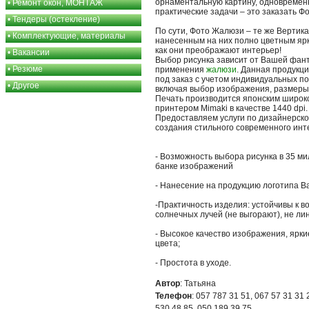
орнаментальную картину, одновреме
•
Ремонт окон, МОНТАЖ
практические задачи – это заказать Ф
•
Тендеры (остекление)
По сути, Фото Жалюзи – те же Верти
•
Комплектующие, материалы
нанесенным на них полно цветным яр
как они преображают интерьер!
•
Вакансии
Выбор рисунка зависит от Вашей фант
•
Резюме
применения
жалюзи
. Данная продукц
под заказ с учетом индивидуальных п
•
Другое
включая выбор изображения, размеры
Печать производится японским широ
принтером Mimaki в качестве 1440 dpi.
Предоставляем услуги по дизайнерско
создания стильного современного инт
- Возможность выбора рисунка в 35 м
банке изображений
- Нанесение на продукцию логотипа В
-Практичность изделия: устойчивы к 
солнечных лучей (не выгорают), не ли
- Высокое качество изображения, яр
цвета;
- Простота в уходе.
Автор
: Татьяна
Телефон
: 057 787 31 51, 067 57 31 31 
530 48 85, 050 189 39 75