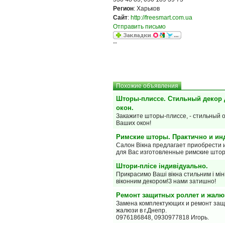
Регион
: Харьков
Сайт
:
http://freesmart.com.ua
Отправить письмо
--
Похожие объявления
Шторы-плиссе. Стильный декор
окон.
Закажите шторы-плиссе, - стильный 
Ваших окон!
Римские шторы. Практично и ин
Салон Вiкна предлагает приобрести
для Вас изготовленные римские што
Штори-плісе індивідуально.
Прикрасимо Ваші вікна стильним і мі
віконним декором!З нами затишно!
Ремонт защитных роллет и жалю
Замена комплектующих и ремонт защ
жалюзи в г.Днепр.
0976186848, 0930977818 Игорь.