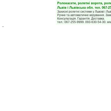
Ролокасети, ролетні ворота, рол
Львів і Львівська обл. тел. 067-2
Захисні ролетні системи у Львові і Льв
Ручне та автоматичне керування. Зам
Консультація. Гарантія. Доставка.
тел.: 067-255-9999. 093-630-54-30. w
--