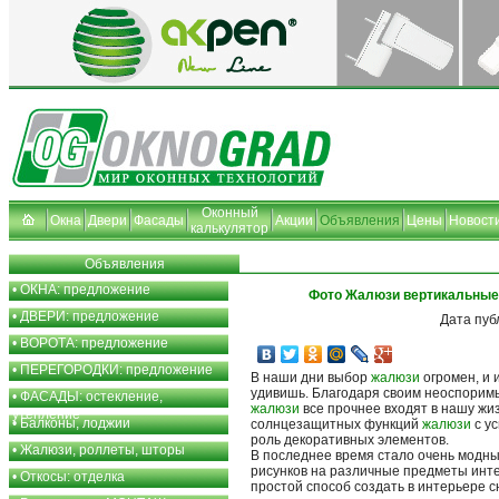
Оконный
Окна
Двери
Фасады
Акции
Объявления
Цены
Новост
калькулятор
Объявления
•
ОКНА: предложение
Фото Жалюзи вертикальные
•
ДВЕРИ: предложение
Дата пуб
•
ВОРОТА: предложение
•
ПЕРЕГОРОДКИ: предложение
В наши дни выбор
жалюзи
огромен, и 
удивишь. Благодаря своим неоспори
•
ФАСАДЫ: остекление,
жалюзи
все прочнее входят в нашу жи
утепление
•
Балконы, лоджии
солнцезащитных функций
жалюзи
с у
роль декоративных элементов.
•
Жалюзи, роллеты, шторы
В последнее время стало очень модн
рисунков на различные предметы инт
•
Откосы: отделка
простой способ создать в интерьере 