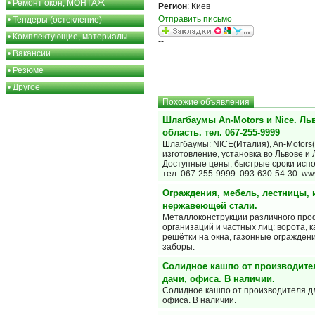
•
Ремонт окон, МОНТАЖ
Регион
: Киев
Отправить письмо
•
Тендеры (остекление)
•
Комплектующие, материалы
--
•
Вакансии
•
Резюме
•
Другое
Похожие объявления
Шлагбаумы An-Motors и Nice. Ль
область. тел. 067-255-9999
Шлагбаумы: NICE(Италия), An-Мotors(
изготовление, установка во Львове и 
Доступные цены, быстрые сроки исп
тел.:067-255-9999. 093-630-54-30. w
Ограждения, мебель, лестницы, 
нержавеющей стали.
Металлоконструкции различного про
организаций и частных лиц: ворота, к
решётки на окна, газонные огражден
заборы.
Солидное кашпо от производите
дачи, офиса. В наличии.
Солидное кашпо от производителя дл
офиса. В наличии.