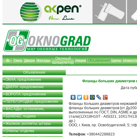
Оконный
Окна
Двери
Фасады
Акции
Объявления
Цены
Новост
калькулятор
Объявления
•
ОКНА: предложение
Фланцы больших диаметров 
•
ДВЕРИ: предложение
Дата пуб
•
ВОРОТА: предложение
•
ПЕРЕГОРОДКИ: предложение
Фланцы больших диаметров нержавей
фланцы больших диаметров [от Ду200 
•
ФАСАДЫ: остекление,
выполненные по ГОСТ, DIN, ASME и д
утепление
•
Балконы, лоджии
стали(12Х18Н10Т - AISI321; 10Х17Н13М
др.)
•
Жалюзи, роллеты, шторы
ООО, г. Киев, пр. Освободителей, 5; т/
•
Откосы: отделка
Телефон
: +380442288823