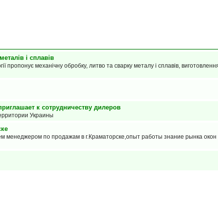
еталів і сплавів
ї пропонує механічну обробку, литво та сварку металу і сплавів, виготовлення
приглашает к сотрудничеству дилеров
территории Украины
ске
м менеджером по продажам в г.Краматорске,опыт работы знание рынка окон