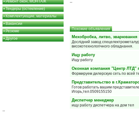
•
Ремонт окон, МОНТАЖ
--
•
Тендеры (остекление)
•
Комплектующие, материалы
•
Вакансии
Похожие объявления
•
Резюме
Мехобробка, литво, зварювання м
•
Другое
Дослідний завод спецелектрометалургі
високотехнологічного обладнання.
Ищу работу
Ищу работу
Оконная компания "Центр ЛТД" 
Формируем дилерскую сеть по всей 
Представительство в г.Краматор
Готов работать вашим представителе
Игорь,тел.0509155150
Диспетчер менеджер
ищу работу диспетчера на дом тел
--