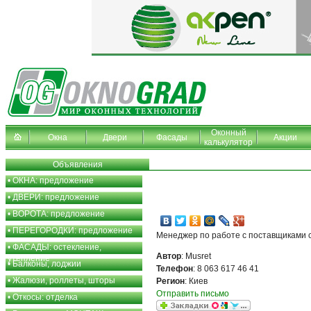
Оконный
Окна
Двери
Фасады
Акции
калькулятор
Объявления
•
ОКНА: предложение
•
ДВЕРИ: предложение
•
ВОРОТА: предложение
•
ПЕРЕГОРОДКИ: предложение
Менеджер по работе с поставщиками с
•
ФАСАДЫ: остекление,
Автор
: Musret
утепление
•
Балконы, лоджии
Телефон
: 8 063 617 46 41
•
Жалюзи, роллеты, шторы
Регион
: Киев
Отправить письмо
•
Откосы: отделка