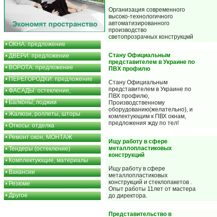
Организация современного
высоко-технологичного
автоматизированного
производство
светопрозрачных конструкцмй
•
ОКНА: предложение
Стану Официальным
•
ДВЕРИ: предложение
представителем в Украине по
•
ВОРОТА: предложение
ПВХ профилю
•
ПЕРЕГОРОДКИ: предложение
Стану Официальным
представителем в Украине по
•
ФАСАДЫ: остекление,
ПВХ профилю,
утепление
•
Балконы, лоджии
Производственному
оборудованию(желательно), и
•
Жалюзи, роллеты, шторы
комлектующим к ПВХ окнам,
предложения жду по тел!
•
Откосы: отделка
•
Ремонт окон, МОНТАЖ
Ищу работу в сфере
металлопластиковых
•
Тендеры (остекление)
конструкций
•
Комплектующие, материалы
Ищу работу в сфере
•
Вакансии
металлопластиковых
конструкций и стеклопакетов .
•
Резюме
Опыт работы 11лет от мастера
•
Другое
до директора.
Представительство в