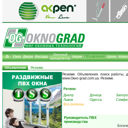
Оконный
Окна
Двери
Фасады
Акции
Объявления
Цены
Ново
калькулятор
Объявления
Резюме.
Резюме. Объявления. поиск работы, д
www.Окно grad.com.ua. Резюме.
Регион:
Днепр
Донецк
Запоро
Львов
Одесса
Симфе
Все регионы
Руководитель ПВХ
производства
Богач