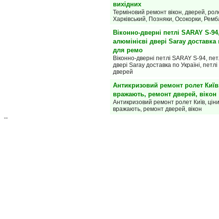
вихідних
Терміновий ремонт вікон, дверей, роле
Харківський, Позняки, Осокорки, Ремб
Віконно-дверні петлі SARAY S-94,
алюмінієві двері Saray доставка п
для ремо
Віконно-дверні петлі SARAY S-94, пет
двері Saray доставка по Україні, петл
дверей
Антикризовий ремонт ролет Київ
вражають, ремонт дверей, вікон
Антикризовий ремонт ролет Київ, цін
вражають, ремонт дверей, вікон
--