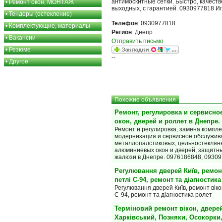
антимоскитные сетки. Быстро, качеств
•
Ремонт окон, МОНТАЖ
выходных, с гарантией. 0930977818 И
•
Тендеры (остекление)
Телефон
: 0930977818
•
Комплектующие, материалы
Регион
: Днепр
•
Вакансии
Отправить письмо
•
Резюме
--
•
Другое
Похожие объявления
Ремонт, регулировка и сервисно
окон, дверей и роллет в Днепре.
Ремонт и регулировка, замена компл
модернизация и сервисное обслужив
металлопалстиковых, цельностеклян
алюминиевых окон и дверей, защитн
жалюзи в Днепре. 0976186848, 09309
Регулювання дверей Київ, ремонт
петлі С-94, ремонт та діагностика
Регулювання дверей Київ, ремонт вікон
С-94, ремонт та діагностика ролет
Терміновий ремонт вікон, дверей
Харківський, Позняки, Осокорки