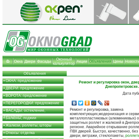
Оконный
Окна
Двери
Фасады
Акции
Объявления
Цены
Новост
калькулятор
Объявления
•
ОКНА: предложение
Ремонт и регулировка окон, две
Днепропетровске.
•
ДВЕРИ: предложение
Дата пуб
•
ВОРОТА: предложение
•
ПЕРЕГОРОДКИ: предложение
Ремонт и регулировка, замена
•
ФАСАДЫ: остекление,
комплектующих,модернизация и серв
утепление
•
Балконы, лоджии
металлопластиковых (алюминиевых) ок
защитных роллет и жалюзей в Днепро
•
Жалюзи, роллеты, шторы
регионе. Аварийное открывание ролл
ПВХ дверей. Быстро, качественно, без
•
Откосы: отделка
двери, витражи, стеклопакеты,
роллет