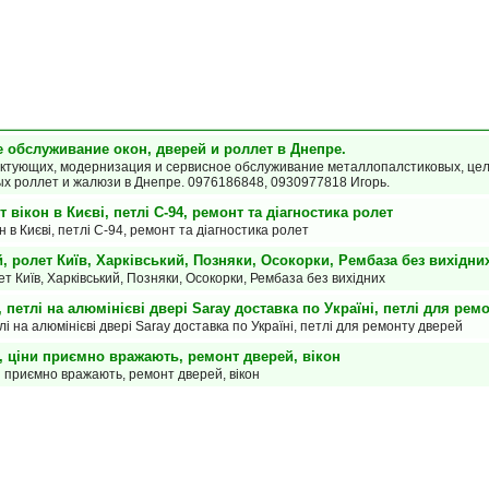
е обслуживание окон, дверей и роллет в Днепре.
ектующих, модернизация и сервисное обслуживание металлопалстиковых, це
х роллет и жалюзи в Днепре. 0976186848, 0930977818 Игорь.
вікон в Києві, петлі С-94, ремонт та діагностика ролет
 в Києві, петлі С-94, ремонт та діагностика ролет
, ролет Київ, Харківський, Позняки, Осокорки, Рембаза без вихідни
ет Київ, Харківський, Позняки, Осокорки, Рембаза без вихідних
 петлі на алюмінієві двері Saray доставка по Україні, петлі для рем
і на алюмінієві двері Saray доставка по Україні, петлі для ремонту дверей
, ціни приємно вражають, ремонт дверей, вікон
и приємно вражають, ремонт дверей, вікон