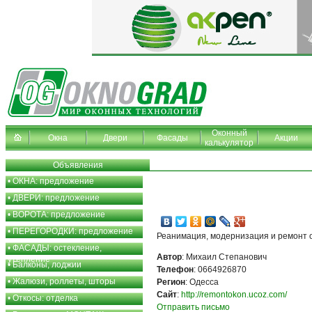
Оконный
Окна
Двери
Фасады
Акции
калькулятор
Объявления
•
ОКНА: предложение
•
ДВЕРИ: предложение
•
ВОРОТА: предложение
•
ПЕРЕГОРОДКИ: предложение
Реанимация, модернизация и ремонт о
•
ФАСАДЫ: остекление,
Автор
: Михаил Степанович
утепление
•
Балконы, лоджии
Телефон
: 0664926870
•
Жалюзи, роллеты, шторы
Регион
: Одесса
Сайт
:
http://remontokon.ucoz.com/
•
Откосы: отделка
Отправить письмо