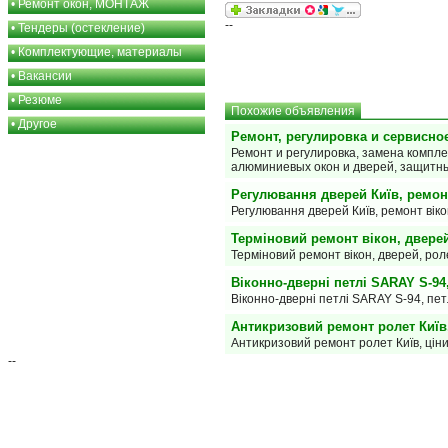
•
Ремонт окон, МОНТАЖ
--
•
Тендеры (остекление)
•
Комплектующие, материалы
•
Вакансии
•
Резюме
Похожие объявления
•
Другое
Ремонт, регулировка и сервисно
Ремонт и регулировка, замена компл
алюминиевых окон и дверей, защитны
Регулювання дверей Київ, ремонт 
Регулювання дверей Київ, ремонт вікон
Терміновий ремонт вікон, дверей
Терміновий ремонт вікон, дверей, рол
Віконно-дверні петлі SARAY S-94,
Віконно-дверні петлі SARAY S-94, петл
Антикризовий ремонт ролет Київ
Антикризовий ремонт ролет Київ, цін
--