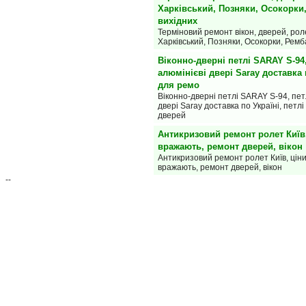
Харківський, Позняки, Осокорки
вихідних
Терміновий ремонт вікон, дверей, роле
Харківський, Позняки, Осокорки, Ремб
Віконно-дверні петлі SARAY S-94,
алюмінієві двері Saray доставка п
для ремо
Віконно-дверні петлі SARAY S-94, пет
двері Saray доставка по Україні, петл
дверей
Антикризовий ремонт ролет Київ
вражають, ремонт дверей, вікон
Антикризовий ремонт ролет Київ, цін
вражають, ремонт дверей, вікон
--