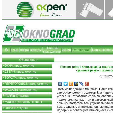
Оконный
Окна
Двери
Фасады
Акции
Объявления
Цены
Новост
калькулятор
Объявления
•
ОКНА: предложение
Ремонт ролет Киев, замена двигат
срочный ремонт ролето
•
ДВЕРИ: предложение
Дата пуб
•
ВОРОТА: предложение
•
ПЕРЕГОРОДКИ: предложение
Помимо продажи и монтажа, Наша ко
•
ФАСАДЫ: остекление,
вам услугу ремонт ролетов. Мы нацел
утепление
•
Балконы, лоджии
усовершенствование сервиса, обеспе
надежными запчастями и автоматикой
•
Жалюзи, роллеты, шторы
починку, помогаем вам улучшать или 
дом, офисные и промышленные здани
•
Откосы: отделка
модернизировать уже имеющиеся сис