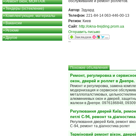
обслуживание и ремонт роллетов.
•
Ремонт окон, МОНТАЖ
•
Тендеры (остекление)
Автор
: Эдуард
Телефон
: 221-84-14 063-446-00-13
•
Комплектующие, материалы
Регион
: Киев
•
Вакансии
Сайт
:
http://okna-trejding.prom.ua
•
Резюме
Отправить письмо
•
Другое
--
Похожие объявления
Ремонт, регулировка и сервисно
окон, дверей и роллет в Днепре.
Ремонт и регулировка, замена компл
модернизация и сервисное обслужив
металлопалстиковых, цельностеклян
алюминиевых окон и дверей, защитн
жалюзи в Днепре. 0976186848, 09309
Регулювання дверей Київ, ремонт
петлі С-94, ремонт та діагностика
Регулювання дверей Київ, ремонт вікон
С-94, ремонт та діагностика ролет
Терміновий ремонт вікон, дверей