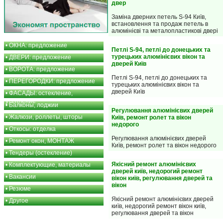
двер
Заміна дверних петель S-94 Київ,
встановлення та продаж петель в
алюмінієві та металопластикові двері
•
ОКНА: предложение
Петлі S-94, петлі до донецьких та
турецьких алюмінієвих вікон та
•
ДВЕРИ: предложение
дверей Київ
•
ВОРОТА: предложение
Петлі S-94, петлі до донецьких та
•
ПЕРЕГОРОДКИ: предложение
турецьких алюмінієвих вікон та
дверей Київ
•
ФАСАДЫ: остекление,
утепление
•
Балконы, лоджии
Регулювання алюмінієвих дверей
•
Жалюзи, роллеты, шторы
Київ, ремонт ролет та вікон
недорого
•
Откосы: отделка
Регулювання алюмінієвих дверей
•
Ремонт окон, МОНТАЖ
Київ, ремонт ролет та вікон недорого
•
Тендеры (остекление)
Якісний ремонт алюмінієвих
•
Комплектующие, материалы
дверей київ, недорогий ремонт
•
Вакансии
вікон київ, регулювання дверей та
вікон
•
Резюме
Якісний ремонт алюмінієвих дверей
•
Другое
київ, недорогий ремонт вікон київ,
регулювання дверей та вікон