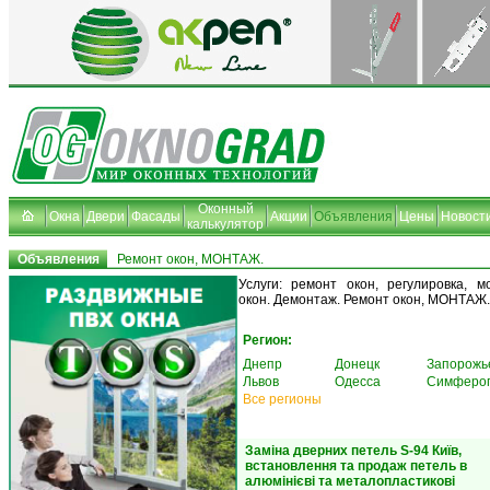
Оконный
Окна
Двери
Фасады
Акции
Объявления
Цены
Новост
калькулятор
Объявления
Ремонт окон, МОНТАЖ.
Услуги: ремонт окон, регулировка, м
окон. Демонтаж. Ремонт окон, МОНТАЖ.
Регион:
Днепр
Донецк
Запорожь
Львов
Одесса
Симферо
Все регионы
Заміна дверних петель S-94 Київ,
встановлення та продаж петель в
алюмінієві та металопластикові