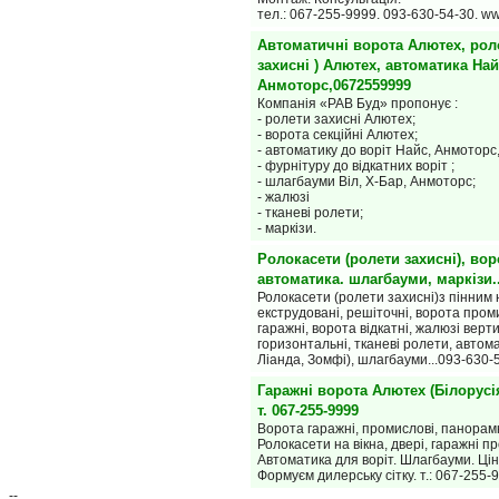
тел.: 067-255-9999. 093-630-54-30. w
Автоматичні ворота Алютех, рол
захисні ) Алютех, автоматика Най
Анмоторс,0672559999
Компанія «РАВ Буд» пропонує :
- ролети захисні Алютех;
- ворота секційні Алютех;
- автоматику до воріт Найс, Анмоторс,
- фурнітуру до відкатних воріт ;
- шлагбауми Віл, Х-Бар, Анмоторс;
- жалюзі
- тканеві ролети;
- маркізи.
Ролокасети (ролети захисні), вор
автоматика. шлагбауми, маркізи.
Ролокасети (ролети захисні)з пінним
екструдовані, решіточні, ворота пром
гаражні, ворота відкатні, жалюзі верт
горизонтальні, тканеві ролети, автом
Ліанда, Зомфі), шлагбауми...093-630-
Гаражні ворота Алютех (Білорусі
т. 067-255-9999
Ворота гаражні, промислові, панорам
Ролокасети на вікна, двері, гаражні п
Автоматика для воріт. Шлагбауми. Ці
Формуєм дилерську сітку. т.: 067-255-
--