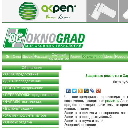
Оконный
Окна
Двери
Фасады
Акции
Объявления
Цены
Новост
калькулятор
Объявления
•
ОКНА: предложение
Защитные роллеты в Ха
•
ДВЕРИ: предложение
Дата пуб
•
ВОРОТА: предложение
•
ПЕРЕГОРОДКИ: предложение
Частное предприятие производитель 
современные защитные
роллеты
Alut
•
ФАСАДЫ: остекление,
предоставляющие значительные преи
утепление
•
Балконы, лоджии
использования:
Защита от взлома и посторонних глаз.
•
Жалюзи, роллеты, шторы
Защита от погодных условий.
Защита от шума и пыли.
•
Откосы: отделка
Энергосбережение.