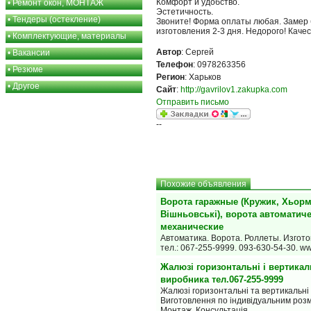
Комфорт и удобство.
•
Ремонт окон, МОНТАЖ
Эстетичность.
•
Тендеры (остекление)
Звоните! Форма оплаты любая. Замер 
изготовления 2-3 дня. Недорого! Качес
•
Комплектующие, материалы
Автор
: Сергей
•
Вакансии
Телефон
: 0978263356
•
Резюме
Регион
: Харьков
•
Другое
Сайт
:
http://gavrilov1.zakupka.com
Отправить письмо
--
Похожие объявления
Ворота гаражные (Кружик, Хьорм
Вішньовські), ворота автоматиче
механические
Автоматика. Ворота. Роллеты. Изгото
тел.: 067-255-9999. 093-630-54-30. w
Жалюзі горизонтальні і вертикал
виробника тел.067-255-9999
Жалюзі горизонтальні та вертикальні 
Виготовлення по індивідуальним розм
Монтаж. Консультація.