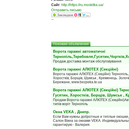
Сайт
:
http://https://ru.moskitka.ua/
Отправить письмо
--
Похожие объявления
Ворота гаражні автоматичні
Тернопіль,Теребовля,Гусятин,Чортків,Х
Продаж доставка монтаж обслуговування
Ворота гаражні АЛЮТЕХ (Секційні)
Ворота гаражні АЛЮТЕХ (Секційні) Тернопіль, 
Хоростків, Борщів, Шумськ , Кременець. Золочі
Бережани, www.bezpeka.te.ua
Ворота гаражні АЛЮТЕХ (Секційні) Терно
Гусятин, Хоростків, Борщів, Шумськ , 
Продам Ворота гаражні АЛЮТЕХ (Секційні)Авт
типів воріт Тернопіль
Окна VEKA , Днепр.
Если Вам нужны добротные и теплые окошки,
Салон Вiкна за окнами VEKA. Индивидуальны
гарантирую - Валерия.