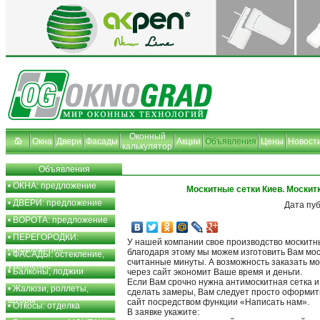
Оконный
Окна
Двери
Фасады
Акции
Объявления
Цены
Новост
калькулятор
Объявления
•
ОКНА: предложение
Москитные сетки Киев. Москит
•
ДВЕРИ: предложение
Дата пу
•
ВОРОТА: предложение
•
ПЕРЕГОРОДКИ:
У нашей компании свое производство москитны
предложение
благодаря этому мы можем изготовить Вам мос
•
ФАСАДЫ: остекление,
считанные минуты. А возможность заказать мо
утепление
•
Балконы, лоджии
через сайт экономит Ваше время и деньги.
Если Вам срочно нужна антимоскитная сетка 
•
Жалюзи, роллеты,
сделать замеры, Вам следует просто оформит
шторы
сайт посредством функции «Написать нам».
•
Откосы: отделка
В заявке укажите: