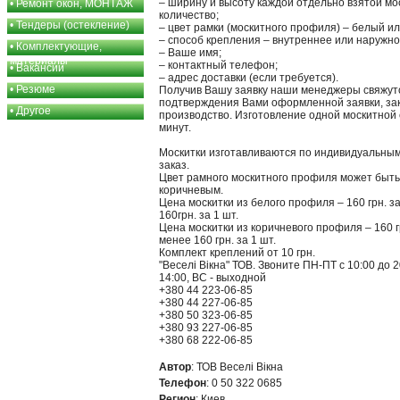
– ширину и высоту каждой отдельно взятой мос
•
Ремонт окон, МОНТАЖ
количество;
•
Тендеры (остекление)
– цвет рамки (москитного профиля) – белый и
– способ крепления – внутреннее или наружно
•
Комплектующие,
– Ваше имя;
материалы
– контактный телефон;
•
Вакансии
– адрес доставки (если требуется).
•
Резюме
Получив Вашу заявку наши менеджеры свяжутс
подтверждения Вами оформленной заявки, зак
•
Другое
производство. Изготовление одной москитной 
минут.
Москитки изготавливаются по индивидуальны
заказ.
Цвет рамного москитного профиля может быть
коричневым.
Цена москитки из белого профиля – 160 грн. за
160грн. за 1 шт.
Цена москитки из коричневого профиля – 160 гр
менее 160 грн. за 1 шт.
Комплект креплений от 10 грн.
"Веселi Вiкна" ТОВ. Звоните ПН-ПТ с 10:00 до 20
14:00, ВС - выходной
+380 44 223-06-85
+380 44 227-06-85
+380 50 323-06-85
+380 93 227-06-85
+380 68 222-06-85
Автор
: ТОВ Веселі Вікна
Телефон
: 0 50 322 0685
Регион
: Киев