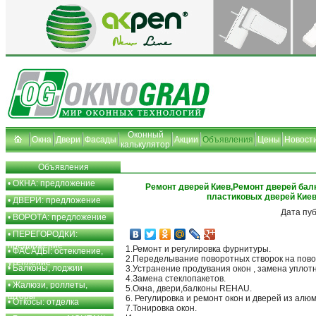
Оконный
Окна
Двери
Фасады
Акции
Объявления
Цены
Новост
калькулятор
Объявления
•
ОКНА: предложение
Ремонт дверей Киев,Ремонт дверей бал
пластиковых дверей Кие
•
ДВЕРИ: предложение
Дата пу
•
ВОРОТА: предложение
•
ПЕРЕГОРОДКИ:
предложение
1.Ремонт и регулировка фурнитуры.
•
ФАСАДЫ: остекление,
2.Переделывание поворотных створок на пово
утепление
•
Балконы, лоджии
3.Устранение продувания окон , замена уплот
4.Замена стеклопакетов.
•
Жалюзи, роллеты,
5.Окна, двери,балконы REHAU.
шторы
6. Регулировка и ремонт окон и дверей из алю
•
Откосы: отделка
7.Тонировка окон.