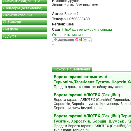
И многое другое...
•
Ремонт окон, МОНТАЖ
Звоните и мы Вам поможем
•
Тендеры (остекление)
Автор
: Василий
•
Комплектующие,
Телефон
: 0500888480
материалы
•
Вакансии
Регион
: Киев
•
Резюме
Сайт
:
http://https://www.uokna.com.ua
Отправить письмо
•
Другое
--
Похожие объявления
Ворота гаражні автоматичні
Тернопіль,Теребовля,Гусятин,Чортків,Х
Продаж доставка монтаж обслуговування
Ворота гаражні АЛЮТЕХ (Секційні)
Ворота гаражні АЛЮТЕХ (Секційні) Тернопіль, 
Хоростків, Борщів, Шумськ , Кременець. Золочі
Бережани, www.bezpeka.te.ua
Ворота гаражні АЛЮТЕХ (Секційні) Терно
Гусятин, Хоростків, Борщів, Шумськ , 
Продам Ворота гаражні АЛЮТЕХ (Секційні)Авт
типів воріт Тернопіль