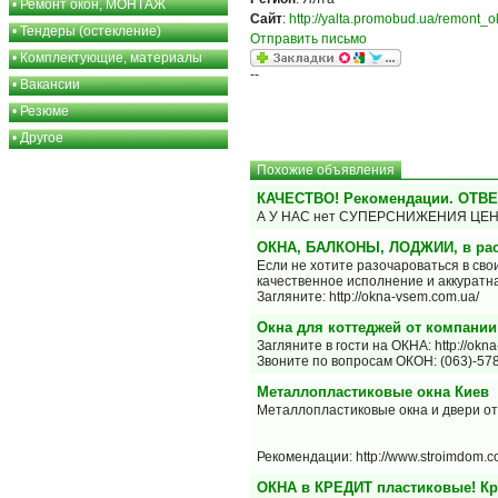
•
Ремонт окон, МОНТАЖ
Сайт
:
http://yalta.promobud.ua/remont_
•
Тендеры (остекление)
Отправить письмо
•
Комплектующие, материалы
--
•
Вакансии
•
Резюме
•
Другое
Похожие объявления
КАЧЕСТВО! Рекомендации. ОТВ
А У НАС нет СУПЕРСНИЖЕНИЯ ЦЕН н
ОКНА, БАЛКОНЫ, ЛОДЖИИ, в рас
Если не хотите разочароваться в св
качественное исполнение и аккуратн
Загляните: http://okna-vsem.com.ua/
Окна для коттеджей от компани
Загляните в гости на ОКНА: http://okn
Звоните по вопросам ОКОН: (063)-578-
Металлопластиковые окна Киев
Металлопластиковые окна и двери 
Рекомендации: http://www.stroimdom.c
ОКНА в КРЕДИТ пластиковые! Кр