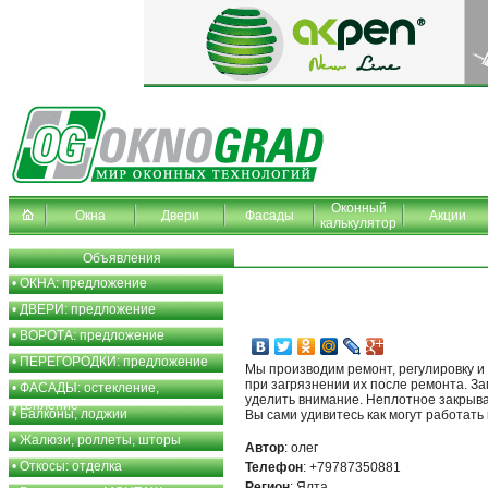
Оконный
Окна
Двери
Фасады
Акции
калькулятор
Объявления
•
ОКНА: предложение
•
ДВЕРИ: предложение
•
ВОРОТА: предложение
•
ПЕРЕГОРОДКИ: предложение
Мы производим ремонт, регулировку и 
при загрязнении их после ремонта. За
•
ФАСАДЫ: остекление,
уделить внимание. Неплотное закрыван
утепление
•
Балконы, лоджии
Вы сами удивитесь как могут работать
•
Жалюзи, роллеты, шторы
Автор
: олег
•
Откосы: отделка
Телефон
: +79787350881
Регион
: Ялта