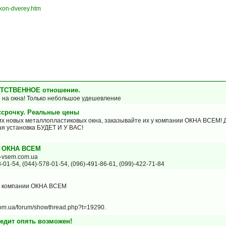
okon-dverey.htm
ЕТСТВЕННОЕ отношение.
а окна! Только небольшое удешевление
срочку. Реальные цены
оих новых металлопластиковых окна, заказывайте их у компании ОКНА ВСЕМ! 
ая установка БУДЕТ И У ВАС!
и ОКНА ВСЕМ
a-vsem.com.ua
01-54, (044)-578-01-54, (096)-491-86-61, (099)-422-71-84
от компании ОКНА ВСЕМ
om.ua/forum/showthread.php?t=19290.
едит опять возможен!