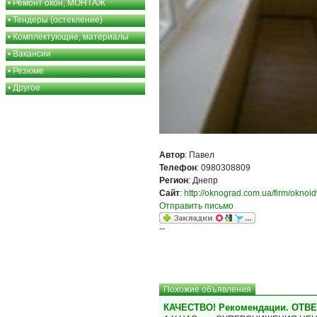
•
Ремонт окон, МОНТАЖ
•
Тендеры (остекление)
•
Комплектующие, материалы
•
Вакансии
•
Резюме
•
Другое
Автор
: Павел
Телефон
: 0980308809
Регион
: Днепр
Сайт
:
http://oknograd.com.ua/firm/oknoid
Отправить письмо
--
Похожие объявления
КАЧЕСТВО! Рекомендации. ОТВ