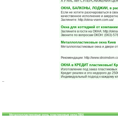
А У НАС нет СУПЕРСНИЖЕНИЯ ЦЕН н
ОКНА, БАЛКОНЫ, ЛОДЖИИ, в рас
Если не хотите разочароваться в св
качественное исполнение и аккуратн
Загляните: http://okna-vsem.com.ua/
Окна для коттеджей от компани
Загляните в гости на ОКНА: http://okn
Звоните по вопросам ОКОН: (063)-578-
Металлопластиковые окна Киев
Металлопластиковые окна и двери 
Рекомендации: http://www.stroimdom.c
ОКНА в КРЕДИТ пластиковые! Кр
Изготовление под заказ пластиковы
Кредит реален и это недорого до 2500
Индивидуальный подход к каждому кл
--
Металлопластиковые окна, пластиковые окна ПВХ