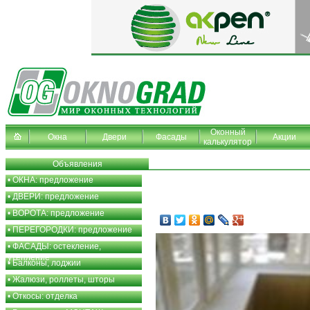
Оконный
Окна
Двери
Фасады
Акции
калькулятор
Объявления
•
ОКНА: предложение
•
ДВЕРИ: предложение
•
ВОРОТА: предложение
•
ПЕРЕГОРОДКИ: предложение
•
ФАСАДЫ: остекление,
утепление
•
Балконы, лоджии
•
Жалюзи, роллеты, шторы
•
Откосы: отделка