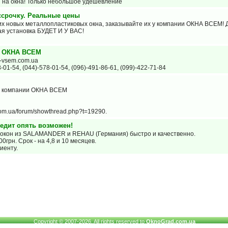
а окна! Только небольшое удешевление
срочку. Реальные цены
оих новых металлопластиковых окна, заказывайте их у компании ОКНА ВСЕМ! 
ая установка БУДЕТ И У ВАС!
и ОКНА ВСЕМ
a-vsem.com.ua
01-54, (044)-578-01-54, (096)-491-86-61, (099)-422-71-84
от компании ОКНА ВСЕМ
om.ua/forum/showthread.php?t=19290.
едит опять возможен!
х окон из SALAMANDER и REHAU (Германия) быстро и качественно.
0грн. Срок - на 4,8 и 10 месяцев.
иенту.
Copyright © 2007-2026. All rights reserved to
OknoGrad.com.ua