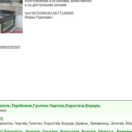
Изготовление и установка, качественно
и за доступными ценами
тел 0975308183,0677129060
Роман Павлович
0,0950535567
опіль,Теребовля,Гусятин,Чортків,Хоростків,Борщів,
ання
і)
нопіль, Чортків, Гусятин, Хоростків, Борщів, Шумськ , Кременець. Золочів, Зб
) Тернопіль, Чортків, Гусятин, Хоростків, Борщів, Шумськ , Кремен