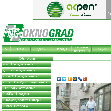
Оконный
Окна
Двери
Фасады
Акции
калькулятор
Объявления
•
ОКНА: предложение
•
ДВЕРИ: предложение
•
ВОРОТА: предложение
•
ПЕРЕГОРОДКИ: предложение
•
ФАСАДЫ: остекление,
утепление
•
Балконы, лоджии
•
Жалюзи, роллеты, шторы
•
Откосы: отделка