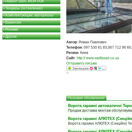
•
Ремонт окон, МОНТАЖ
•
Тендеры (остекление)
•
Комплектующие, материалы
•
Вакансии
•
Резюме
•
Другое
Автор
: Роман Павлович
Телефон
: 097 530 81 83,067 712 90 6
Регион
: Киев
Сайт
:
http:// www.sadfasad.co.ua
Отправить письмо
--
Похожие объявления
Ворота гаражні автоматичні Терн
Продаж доставка монтаж обслуговув
Ворота гаражні АЛЮТЕХ (Секційн
Ворота гаражні АЛЮТЕХ (Секційні) Тер
Ворота гаражні АЛЮТЕХ (Секційні