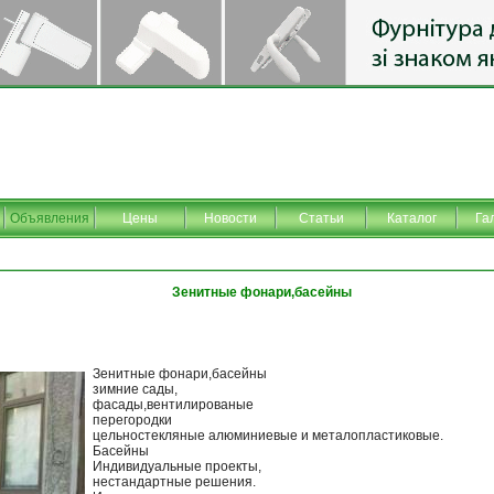
Объявления
Цены
Новости
Статьи
Каталог
Га
Зенитные фонари,басейны
Зенитные фонари,басейны
зимние сады,
фасады,вентилированые
перегородки
цельностекляные алюминиевые и металопластиковые.
Басейны
Индивидуальные проекты,
нестандартные решения.