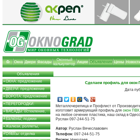
Оконный
Окна
Двери
Фасады
Акции
Объявления
Цены
Новост
калькулятор
Объявления
•
ОКНА: предложение
Сделаем профиль для окон 
•
ДВЕРИ: предложение
Дата пу
•
ВОРОТА: предложение
•
ПЕРЕГОРОДКИ:
Металлочерепица и Профлист от Производите
предложение
изготовит армирующий профиль для
окон ПВХ
•
ФАСАДЫ: остекление,
на любое сечение пластика, наш склад в Одесс
утепление
•
Балконы, лоджии
Руслан 097-244-51-75
•
Жалюзи, роллеты,
Автор
: Руслан Вячеславович
шторы
•
Откосы: отделка
Телефон
: 097-244-51-75
Регион
: Николаев