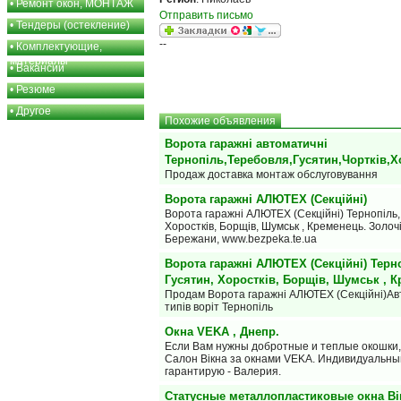
•
Ремонт окон, МОНТАЖ
Отправить письмо
•
Тендеры (остекление)
--
•
Комплектующие,
материалы
•
Вакансии
•
Резюме
•
Другое
Похожие объявления
Ворота гаражні автоматичні
Тернопіль,Теребовля,Гусятин,Чортків,Х
Продаж доставка монтаж обслуговування
Ворота гаражні АЛЮТЕХ (Секційні)
Ворота гаражні АЛЮТЕХ (Секційні) Тернопіль, 
Хоростків, Борщів, Шумськ , Кременець. Золочі
Бережани, www.bezpeka.te.ua
Ворота гаражні АЛЮТЕХ (Секційні) Терно
Гусятин, Хоростків, Борщів, Шумськ , 
Продам Ворота гаражні АЛЮТЕХ (Секційні)Авт
типів воріт Тернопіль
Окна VEKA , Днепр.
Если Вам нужны добротные и теплые окошки,
Салон Вiкна за окнами VEKA. Индивидуальны
гарантирую - Валерия.
Статусные металлопластиковые окна Ві