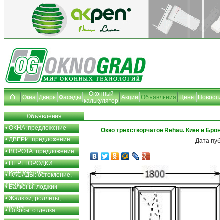
Оконный
Окна
Двери
Фасады
Акции
Объявления
Цены
Новост
калькулятор
Объявления
•
ОКНА: предложение
Окно трехстворчатое Rehau. Киев и Бров
•
ДВЕРИ: предложение
Дата пу
•
ВОРОТА: предложение
•
ПЕРЕГОРОДКИ:
предложение
•
ФАСАДЫ: остекление,
утепление
•
Балконы, лоджии
•
Жалюзи, роллеты,
шторы
•
Откосы: отделка