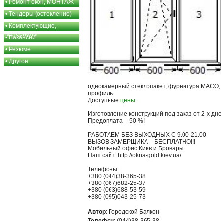
•
Ремонт окон, МОНТАЖ
•
Тендеры (остекление)
•
Комплектующие,
материалы
•
Вакансии
•
Резюме
•
Другое
однокамерный стеклопакет, фурнитура MACO,
профиль
Доступные
цены
.
Изготовление конструкций под заказ от 2-х дне
Предоплата – 50 %!
РАБОТАЕМ БЕЗ ВЫХОДНЫХ С 9.00-21.00
ВЫЗОВ ЗАМЕРЩИКА – БЕСПЛАТНО!!!
Мобильный офис Киев и Бровары.
Наш сайт: http://okna-gold.kiev.ua/
Телефоны:
+380 (044)38-365-38
+380 (067)682-25-37
+380 (063)688-53-59
+380 (095)043-25-73
Автор
: Городской Балкон
Телефон
: (044)38-365-38