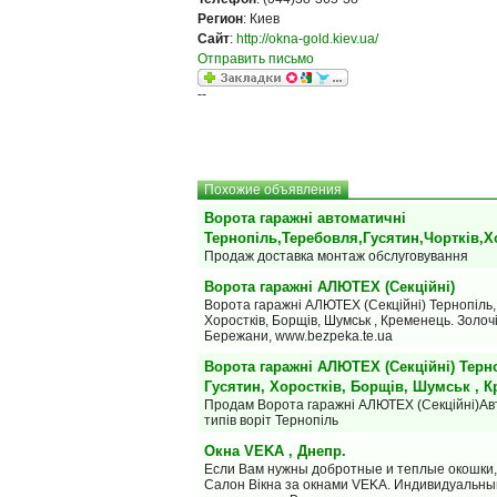
Регион
: Киев
Сайт
:
http://okna-gold.kiev.ua/
Отправить письмо
--
Похожие объявления
Ворота гаражні автоматичні
Тернопіль,Теребовля,Гусятин,Чортків,Х
Продаж доставка монтаж обслуговування
Ворота гаражні АЛЮТЕХ (Секційні)
Ворота гаражні АЛЮТЕХ (Секційні) Тернопіль, 
Хоростків, Борщів, Шумськ , Кременець. Золочі
Бережани, www.bezpeka.te.ua
Ворота гаражні АЛЮТЕХ (Секційні) Терно
Гусятин, Хоростків, Борщів, Шумськ , 
Продам Ворота гаражні АЛЮТЕХ (Секційні)Авт
типів воріт Тернопіль
Окна VEKA , Днепр.
Если Вам нужны добротные и теплые окошки,
Салон Вiкна за окнами VEKA. Индивидуальны