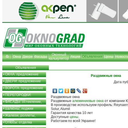
Оконный
Окна
Двери
Фасады
Акции
Объявления
Цены
Новост
калькулятор
Объявления
•
ОКНА: предложение
Раздвижные окна
•
ДВЕРИ: предложение
Дата пу
•
ВОРОТА: предложение
•
ПЕРЕГОРОДКИ:
Раздвижные окна
предложение
Раздвижные
алюминиевые окна
от компании 
•
ФАСАДЫ: остекление,
В производстве используем профиль: Reynaers, P
утепление
•
Балконы, лоджии
Solur, Alumil
Гарантия качества 10 лет
•
Жалюзи, роллеты,
Доступные
цены
.
шторы
Работаем по всей Украине!
•
Откосы: отделка