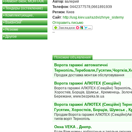
•
Ремонт окон, МОНТАЖ
Автор
: валерий
Телефон
: 0442377578,0661891939
•
Тендеры (остекление)
Регион
: Киев
•
Комплектующие,
Сайт
:
http://usg.kiev.ua/razdvizhnye_sistemy
материалы
•
Вакансии
Отправить письмо
•
Резюме
--
•
Другое
Похожие объявления
Ворота гаражні автоматичні
Тернопіль,Теребовля,Гусятин,Чортків,Х
Продаж доставка монтаж обслуговування
Ворота гаражні АЛЮТЕХ (Секційні)
Ворота гаражні АЛЮТЕХ (Секційні) Тернопіль, 
Хоростків, Борщів, Шумськ , Кременець. Золочі
Бережани, www.bezpeka.te.ua
Ворота гаражні АЛЮТЕХ (Секційні) Терно
Гусятин, Хоростків, Борщів, Шумськ , 
Продам Ворота гаражні АЛЮТЕХ (Секційні)Авт
типів воріт Тернопіль
Окна VEKA , Днепр.
Если Вам нужны добротные и теплые окошки,