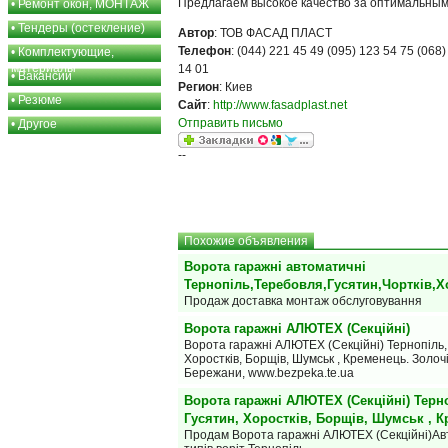
Предлагаем высокое качество за оптимальны
•
Ремонт окон, МОНТАЖ
•
Тендеры (остекление)
Автор
: ТОВ ФАСАД ПЛАСТ
Телефон
: (044) 221 45 49 (095) 123 54 75 (068)
•
Комплектующие,
материалы
14 01
•
Вакансии
Регион
: Киев
•
Резюме
Сайт
:
http://www.fasadplast.net
Отправить письмо
•
Другое
--
Похожие объявления
Ворота гаражні автоматичні
Тернопіль,Теребовля,Гусятин,Чортків,Х
Продаж доставка монтаж обслуговування
Ворота гаражні АЛЮТЕХ (Секційні)
Ворота гаражні АЛЮТЕХ (Секційні) Тернопіль, 
Хоростків, Борщів, Шумськ , Кременець. Золочі
Бережани, www.bezpeka.te.ua
Ворота гаражні АЛЮТЕХ (Секційні) Терно
Гусятин, Хоростків, Борщів, Шумськ , 
Продам Ворота гаражні АЛЮТЕХ (Секційні)Авт