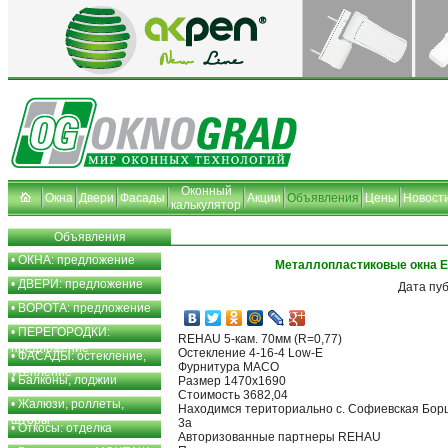
Оконный
Окна
Двери
Фасады
Акции
Объявления
Цены
Новост
калькулятор
Объявления
•
ОКНА: предложение
Металлопластиковые окна Е
•
ДВЕРИ: предложение
Дата пу
•
ВОРОТА: предложение
•
ПЕРЕГОРОДКИ:
REHAU 5-кам. 70мм (R=0,77)
предложение
Остекление 4-16-4 Low-E
•
ФАСАДЫ: остекление,
Фурнитура МАСО
утепление
•
Балконы, лоджии
Размер 1470x1690
Стоимость 3682,04
•
Жалюзи, роллеты,
Находимся териториально с. Софиевская Борщ
шторы
3а
•
Откосы: отделка
Авторизованные партнеры REHAU