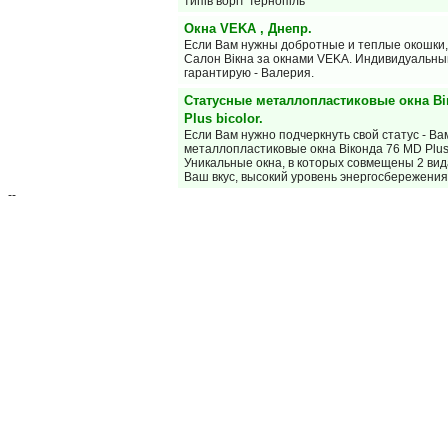
типів воріт Тернопіль
Окна VEKA , Днепр.
Если Вам нужны добротные и теплые окошки,
Салон Вiкна за окнами VEKA. Индивидуальны
гарантирую - Валерия.
Статусные металлопластиковые окна Ві
Plus bicolor.
Если Вам нужно подчеркнуть свой статус - В
металлопластиковые окна Віконда 76 MD Plus 
Уникальные окна, в которых совмещены 2 ви
Ваш вкус, высокий уровень энергосбережени
--