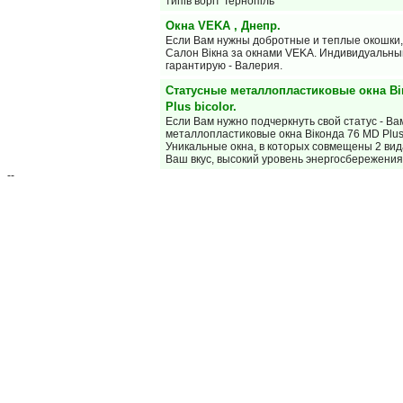
типів воріт Тернопіль
Окна VEKA , Днепр.
Если Вам нужны добротные и теплые окошки,
Салон Вiкна за окнами VEKA. Индивидуальны
гарантирую - Валерия.
Статусные металлопластиковые окна Ві
Plus bicolor.
Если Вам нужно подчеркнуть свой статус - В
металлопластиковые окна Віконда 76 MD Plus 
Уникальные окна, в которых совмещены 2 ви
Ваш вкус, высокий уровень энергосбережени
--