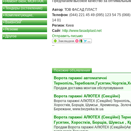
Предлагаем высокое качество за оптимальны
•
Ремонт окон, МОНТАЖ
•
Тендеры (остекление)
Автор
: ТОВ ФАСАД ПЛАСТ
Телефон
: (044) 221 45 49 (095) 123 54 75 (068)
•
Комплектующие,
материалы
14 01
•
Вакансии
Регион
: Киев
•
Резюме
Сайт
:
http://www.fasadplast.net
Отправить письмо
•
Другое
--
Похожие объявления
Ворота гаражні автоматичні
Тернопіль,Теребовля,Гусятин,Чортків,Х
Продаж доставка монтаж обслуговування
Ворота гаражні АЛЮТЕХ (Секційні)
Ворота гаражні АЛЮТЕХ (Секційні) Тернопіль, 
Хоростків, Борщів, Шумськ , Кременець. Золочі
Бережани, www.bezpeka.te.ua
Ворота гаражні АЛЮТЕХ (Секційні) Терно
Гусятин, Хоростків, Борщів, Шумськ , 
Продам Ворота гаражні АЛЮТЕХ (Секційні)Авт