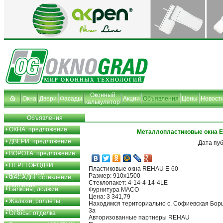
Оконный
Окна
Двери
Фасады
Акции
Объявления
Цены
Новост
калькулятор
Объявления
•
ОКНА: предложение
Металлопластиковые окна Е
•
ДВЕРИ: предложение
Дата пу
•
ВОРОТА: предложение
•
ПЕРЕГОРОДКИ:
Пластиковые окна REHAU Е-60
предложение
Размер: 910x1500
•
ФАСАДЫ: остекление,
Стеклопакет: 4-14-4-14-4LE
утепление
•
Балконы, лоджии
Фурнитура МАСО
Цена: 3 341,79
•
Жалюзи, роллеты,
Находимся териториально с. Софиевская Борщ
шторы
3а
•
Откосы: отделка
Авторизованные партнеры REHAU