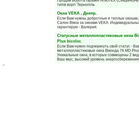
Продам Ворота гаражні АЛЮТЕХ (Секційні)Авт
типів воріт Тернопіль
Окна VEKA , Днепр.
Если Вам нужны добротные и теплые окошки,
Салон Вiкна за окнами VEKA. Индивидуальны
гарантирую - Валерия.
Статусные металлопластиковые окна Ві
Plus bicolor.
Если Вам нужно подчеркнуть свой статус - В
металлопластиковые окна Віконда 76 MD Plus 
Уникальные окна, в которых совмещены 2 ви
Ваш вкус, высокий уровень энергосбережени
--