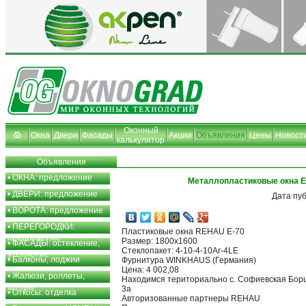
Оконный
Окна
Двери
Фасады
Акции
Объявления
Цены
Новост
калькулятор
Объявления
•
ОКНА: предложение
Металлопластиковые окна Е
•
ДВЕРИ: предложение
Дата пу
•
ВОРОТА: предложение
•
ПЕРЕГОРОДКИ:
Пластиковые окна REHAU Е-70
предложение
Размер: 1800x1600
•
ФАСАДЫ: остекление,
Стеклопакет: 4-10-4-10Ar-4LE
утепление
•
Балконы, лоджии
Фурнитура WINKHAUS (Германия)
Цена: 4 002,08
•
Жалюзи, роллеты,
Находимся териториально с. Софиевская Борщ
шторы
3а
•
Откосы: отделка
Авторизованные партнеры REHAU