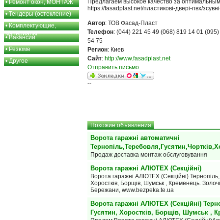
Предлагаем высокое качество за оптимальны
•
Ремонт окон, МОНТАЖ
https://fasadplast.net/пластикові-двері-пвх/зсувні
•
Тендеры (остекление)
Автор
: ТОВ Фасад-Пласт
•
Комплектующие,
Телефон
: (044) 221 45 49 (068) 819 14 01 (095)
материалы
•
Вакансии
54 75
•
Резюме
Регион
: Киев
Сайт
:
http://www.fasadplast.net
•
Другое
Отправить письмо
--
Похожие объявления
Ворота гаражні автоматичні
Тернопіль,Теребовля,Гусятин,Чортків,Х
Продаж доставка монтаж обслуговування
Ворота гаражні АЛЮТЕХ (Секційні)
Ворота гаражні АЛЮТЕХ (Секційні) Тернопіль, 
Хоростків, Борщів, Шумськ , Кременець. Золочі
Бережани, www.bezpeka.te.ua
Ворота гаражні АЛЮТЕХ (Секційні) Терно
Гусятин, Хоростків, Борщів, Шумськ , 