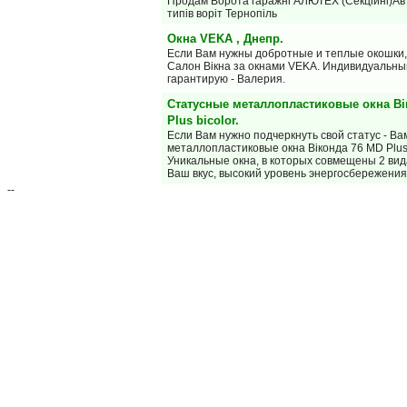
Продам Ворота гаражні АЛЮТЕХ (Секційні)Авт
типів воріт Тернопіль
Окна VEKA , Днепр.
Если Вам нужны добротные и теплые окошки,
Салон Вiкна за окнами VEKA. Индивидуальны
гарантирую - Валерия.
Статусные металлопластиковые окна Ві
Plus bicolor.
Если Вам нужно подчеркнуть свой статус - В
металлопластиковые окна Віконда 76 MD Plus 
Уникальные окна, в которых совмещены 2 ви
Ваш вкус, высокий уровень энергосбережени
--