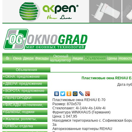
Оконный
Окна
Двери
Фасады
Акции
Объявления
Цены
Новост
калькулятор
Объявления
•
ОКНА: предложение
Пластиковые окна REHAU Е
•
ДВЕРИ: предложение
Дата пу
•
ВОРОТА: предложение
•
ПЕРЕГОРОДКИ:
Пластиковые окна REHAU Е-70
предложение
Размер: 870x570
•
ФАСАДЫ: остекление,
Стеклопакет: 4i-14Ar-4s-14Ar-4i
утепление
•
Балконы, лоджии
Фурнитура WINKHAUS (Германия)
Цена: 1 047,95
•
Жалюзи, роллеты,
Находимся териториально с. Софиевская Борщ
шторы
3а
•
Откосы: отделка
Авторизованные партнеры REHAU