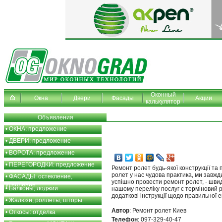
Оконный
Окна
Двери
Фасады
Акции
калькулятор
Объявления
•
ОКНА: предложение
•
ДВЕРИ: предложение
•
ВОРОТА: предложение
•
ПЕРЕГОРОДКИ: предложение
Ремонт ролет будь-якої конструкції та
ролет у нас чудова практика, ми завжд
•
ФАСАДЫ: остекление,
успішно провести ремонт ролет, - швид
утепление
•
Балконы, лоджии
нашому переліку послуг є терміновий 
додаткові інструкції щодо правильної е
•
Жалюзи, роллеты, шторы
Автор
: Ремонт ролет Киев
•
Откосы: отделка
Телефон
: 097-329-40-47