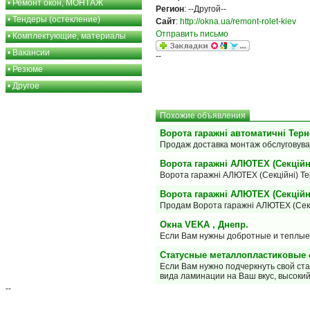
•
Ремонт окон, МОНТАЖ
Регион
: --Другой--
•
Тендеры (остекление)
Сайт
:
http://okna.ua/remont-rolet-kiev
Отправить письмо
•
Комплектующие, материалы
•
Вакансии
--
•
Резюме
•
Другое
Похожие объявления
Ворота гаражні автоматичні Терн
Продаж доставка монтаж обслуговув
Ворота гаражні АЛЮТЕХ (Секційн
Ворота гаражні АЛЮТЕХ (Секційні) Тер
Ворота гаражні АЛЮТЕХ (Секційні
Продам Ворота гаражні АЛЮТЕХ (Секці
Окна VEKA , Днепр.
Если Вам нужны добротные и теплые 
Статусные металлопластиковые ок
Если Вам нужно подчеркнуть свой ста
вида ламинации на Ваш вкус, высоки
--