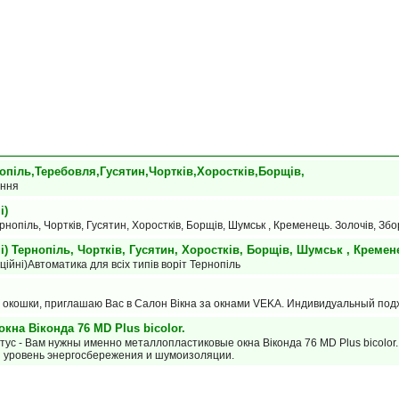
опіль,Теребовля,Гусятин,Чортків,Хоростків,Борщів,
ання
і)
нопіль, Чортків, Гусятин, Хоростків, Борщів, Шумськ , Кременець. Золочів, Зб
) Тернопіль, Чортків, Гусятин, Хоростків, Борщів, Шумськ , Кремен
йні)Автоматика для всіх типів воріт Тернопіль
окошки, приглашаю Вас в Салон Вiкна за окнами VEKA. Индивидуальный подх
на Віконда 76 MD Plus bicolor.
тус - Вам нужны именно металлопластиковые окна Віконда 76 MD Plus bicolor
й уровень энергосбережения и шумоизоляции.