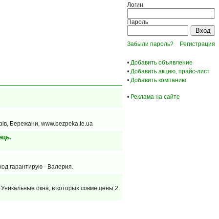
Логин
Пароль
Забыли пароль?
Регистрация
•
Добавить объявление
•
Добавить акцию, прайс-лист
•
Добавить компанию
•
Реклама на сайте
орів, Бережани, www.bezpeka.te.ua
ець.
од гарантирую - Валерия.
. Уникальные окна, в которых совмещены 2