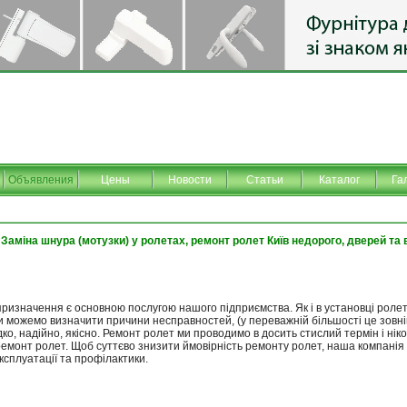
Объявления
Цены
Новости
Статьи
Каталог
Га
Заміна шнура (мотузки) у ролетах, ремонт ролет Київ недорого, дверей та 
 призначення є основною послугою нашого підприємства. Як і в установці ролет
и можемо визначити причини несправностей, (у переважній більшості це зовніш
ко, надійно, якісно. Ремонт ролет ми проводимо в досить стислий термін і нік
ремонт ролет. Щоб суттєво знизити ймовірність ремонту ролет, наша компанія
ксплуатації та профілактики.