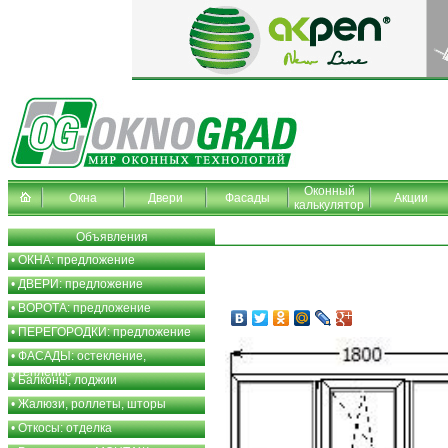
Оконный
Окна
Двери
Фасады
Акции
калькулятор
Объявления
•
ОКНА: предложение
•
ДВЕРИ: предложение
•
ВОРОТА: предложение
•
ПЕРЕГОРОДКИ: предложение
•
ФАСАДЫ: остекление,
утепление
•
Балконы, лоджии
•
Жалюзи, роллеты, шторы
•
Откосы: отделка