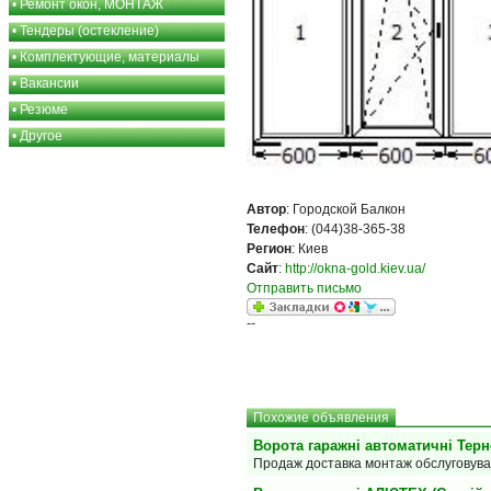
•
Ремонт окон, МОНТАЖ
•
Тендеры (остекление)
•
Комплектующие, материалы
•
Вакансии
•
Резюме
•
Другое
Автор
: Городской Балкон
Телефон
: (044)38-365-38
Регион
: Киев
Сайт
:
http://okna-gold.kiev.ua/
Отправить письмо
--
Похожие объявления
Ворота гаражні автоматичні Терн
Продаж доставка монтаж обслуговув