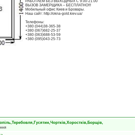
РАБОТАЕМ БЕЗ ВЫХОДНЫХ С 9.00-21.00
ВЫЗОВ ЗАМЕРЩИКА – БЕСПЛАТНО!!!
Мобильный офис Киев и Бровары.
Наш сайт: http://okna-gold.kiev.ua/
Телефоны:
+380 (044)38-365-38
+380 (067)682-25-37
+380 (063)688-53-59
+380 (095)043-25-73
опіль,Теребовля,Гусятин,Чортків,Хоростків,Борщів,
ання